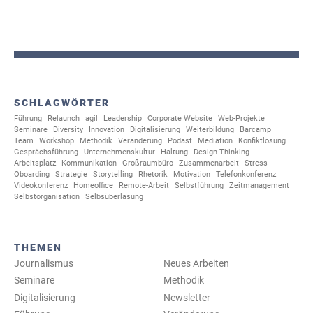
SCHLAGWÖRTER
Führung
Relaunch
agil
Leadership
Corporate Website
Web-Projekte
Seminare
Diversity
Innovation
Digitalisierung
Weiterbildung
Barcamp
Team
Workshop
Methodik
Veränderung
Podast
Mediation
Konfiktlösung
Gesprächsführung
Unternehmenskultur
Haltung
Design Thinking
Arbeitsplatz
Kommunikation
Großraumbüro
Zusammenarbeit
Stress
Oboarding
Strategie
Storytelling
Rhetorik
Motivation
Telefonkonferenz
Videokonferenz
Homeoffice
Remote-Arbeit
Selbstführung
Zeitmanagement
Selbstorganisation
Selbsüberlasung
THEMEN
Journalismus
Neues Arbeiten
Seminare
Methodik
Digitalisierung
Newsletter