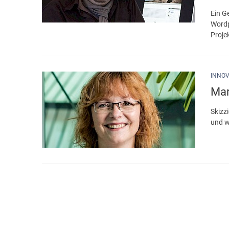
Ein G
Wordp
Proje
INNOV
Mar
Skizz
und w