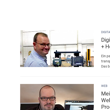
DIGIT
Dig
+ H
Ein p
trans
Das b
WEB
Mei
Web
Pro