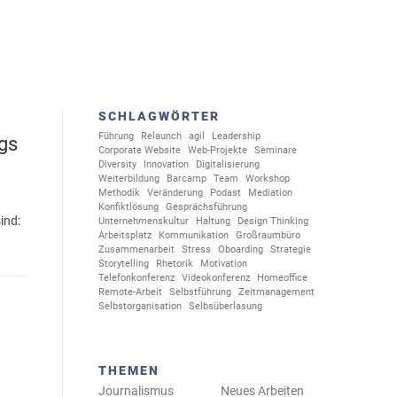
SCHLAGWÖRTER
Führung
Relaunch
agil
Leadership
ngs
Corporate Website
Web-Projekte
Seminare
Diversity
Innovation
Digitalisierung
Weiterbildung
Barcamp
Team
Workshop
Methodik
Veränderung
Podast
Mediation
Konfiktlösung
Gesprächsführung
ind:
Unternehmenskultur
Haltung
Design Thinking
Arbeitsplatz
Kommunikation
Großraumbüro
Zusammenarbeit
Stress
Oboarding
Strategie
Storytelling
Rhetorik
Motivation
Telefonkonferenz
Videokonferenz
Homeoffice
Remote-Arbeit
Selbstführung
Zeitmanagement
Selbstorganisation
Selbsüberlasung
THEMEN
Journalismus
Neues Arbeiten