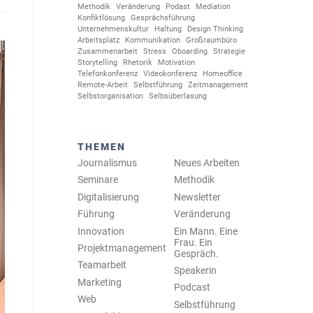
Methodik
Veränderung
Podast
Mediation
Konfiktlösung
Gesprächsführung
Unternehmenskultur
Haltung
Design Thinking
Arbeitsplatz
Kommunikation
Großraumbüro
Zusammenarbeit
Stress
Oboarding
Strategie
Storytelling
Rhetorik
Motivation
Telefonkonferenz
Videokonferenz
Homeoffice
Remote-Arbeit
Selbstführung
Zeitmanagement
Selbstorganisation
Selbsüberlasung
THEMEN
Journalismus
Neues Arbeiten
Seminare
Methodik
Digitalisierung
Newsletter
Führung
Veränderung
Innovation
Ein Mann. Eine
Frau. Ein
Projektmanagement
Gespräch.
Teamarbeit
Speakerin
Marketing
Podcast
Web
Selbstführung