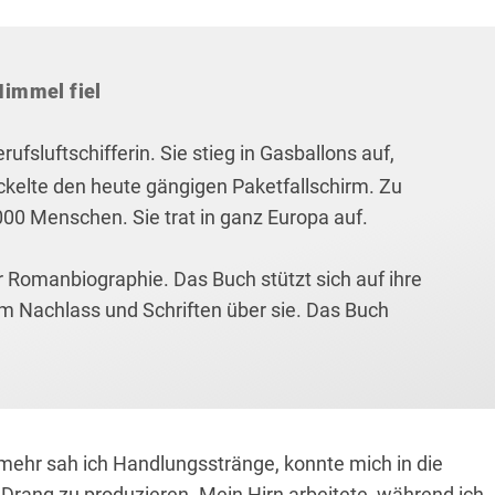
Himmel fiel
ufsluftschifferin. Sie stieg in Gasballons auf,
ckelte den heute gängigen Paketfallschirm. Zu
00 Menschen. Sie trat in ganz Europa auf.
er Romanbiographie. Das Buch stützt sich auf ihre
m Nachlass und Schriften über sie. Das Buch
mehr sah ich Handlungsstränge, konnte mich in die
n Drang zu produzieren. Mein Hirn arbeitete, während ich