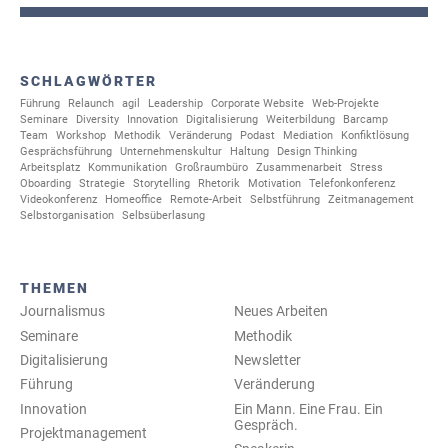
SCHLAGWÖRTER
Führung
Relaunch
agil
Leadership
Corporate Website
Web-Projekte
Seminare
Diversity
Innovation
Digitalisierung
Weiterbildung
Barcamp
Team
Workshop
Methodik
Veränderung
Podast
Mediation
Konfiktlösung
Gesprächsführung
Unternehmenskultur
Haltung
Design Thinking
Arbeitsplatz
Kommunikation
Großraumbüro
Zusammenarbeit
Stress
Oboarding
Strategie
Storytelling
Rhetorik
Motivation
Telefonkonferenz
Videokonferenz
Homeoffice
Remote-Arbeit
Selbstführung
Zeitmanagement
Selbstorganisation
Selbsüberlasung
THEMEN
Journalismus
Neues Arbeiten
Seminare
Methodik
Digitalisierung
Newsletter
Führung
Veränderung
Innovation
Ein Mann. Eine Frau. Ein
Gespräch.
Projektmanagement