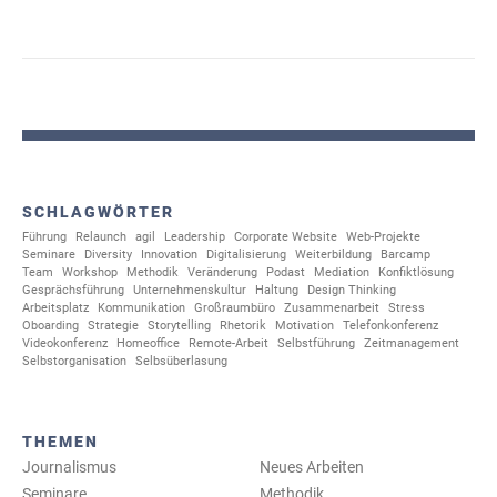
SCHLAGWÖRTER
Führung
Relaunch
agil
Leadership
Corporate Website
Web-Projekte
Seminare
Diversity
Innovation
Digitalisierung
Weiterbildung
Barcamp
Team
Workshop
Methodik
Veränderung
Podast
Mediation
Konfiktlösung
Gesprächsführung
Unternehmenskultur
Haltung
Design Thinking
Arbeitsplatz
Kommunikation
Großraumbüro
Zusammenarbeit
Stress
Oboarding
Strategie
Storytelling
Rhetorik
Motivation
Telefonkonferenz
Videokonferenz
Homeoffice
Remote-Arbeit
Selbstführung
Zeitmanagement
Selbstorganisation
Selbsüberlasung
THEMEN
Journalismus
Neues Arbeiten
Seminare
Methodik