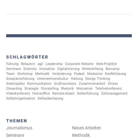
SCHLAGWÖRTER
Führung
Relaunch
agil
Leadership
Corporate Website
Web-Projekte
Seminare
Diversity
Innovation
Digitalisierung
Weiterbildung
Barcamp
Team
Workshop
Methodik
Veränderung
Podast
Mediation
Konfiktlösung
Gesprächsführung
Unternehmenskultur
Haltung
Design Thinking
Arbeitsplatz
Kommunikation
Großraumbüro
Zusammenarbeit
Stress
Oboarding
Strategie
Storytelling
Rhetorik
Motivation
Telefonkonferenz
Videokonferenz
Homeoffice
Remote-Arbeit
Selbstführung
Zeitmanagement
Selbstorganisation
Selbsüberlasung
THEMEN
Journalismus
Neues Arbeiten
Seminare
Methodik