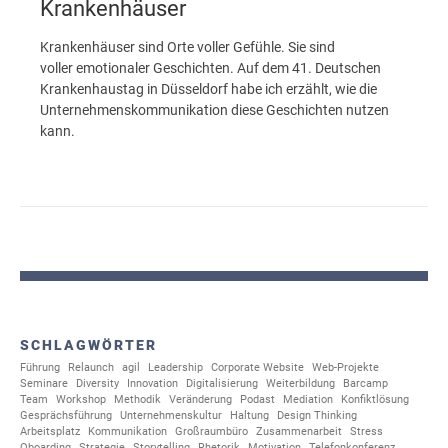
Krankenhäuser
Krankenhäuser sind Orte voller Gefühle. Sie sind
voller emotionaler Geschichten. Auf dem 41. Deutschen
Krankenhaustag in Düsseldorf habe ich erzählt, wie die
Unternehmenskommunikation diese Geschichten nutzen
kann.
SCHLAGWÖRTER
Führung
Relaunch
agil
Leadership
Corporate Website
Web-Projekte
Seminare
Diversity
Innovation
Digitalisierung
Weiterbildung
Barcamp
Team
Workshop
Methodik
Veränderung
Podast
Mediation
Konfiktlösung
Gesprächsführung
Unternehmenskultur
Haltung
Design Thinking
Arbeitsplatz
Kommunikation
Großraumbüro
Zusammenarbeit
Stress
Oboarding
Strategie
Storytelling
Rhetorik
Motivation
Telefonkonferenz