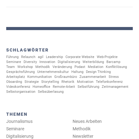
SCHLAGWÖRTER
Führung
Relaunch
agil
Leadership
Corporate Website
Web-Projekte
Seminare
Diversity
Innovation
Digitalisierung
Weiterbildung
Barcamp
Team
Workshop
Methodik
Veränderung
Podast
Mediation
Konfiktlösung
Gesprächsführung
Unternehmenskultur
Haltung
Design Thinking
Arbeitsplatz
Kommunikation
Großraumbüro
Zusammenarbeit
Stress
Oboarding
Strategie
Storytelling
Rhetorik
Motivation
Telefonkonferenz
Videokonferenz
Homeoffice
Remote-Arbeit
Selbstführung
Zeitmanagement
Selbstorganisation
Selbsüberlasung
THEMEN
Journalismus
Neues Arbeiten
Seminare
Methodik
Digitalisierung
Newsletter