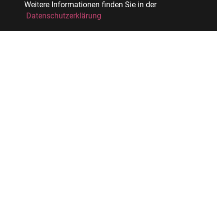
Weitere Informationen finden Sie in der
Datenschutzerklärung
Facebook
Xing
LinkedIn
Tagebuchblog über Leben und Arbeit
Start
Termin buchen
Meeting-Rechner
Impressum
Blog-Archiv
Datenschutz
Transformation und Change Management
,
Organisationsentwicklung, Moderation, Coaching &